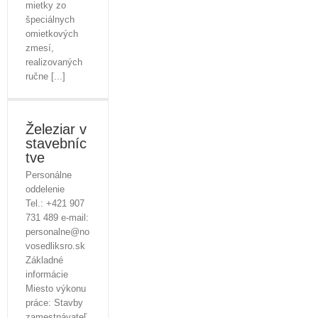
mietky zo
špeciálnych
omietkových
zmesí,
realizovaných
ručne [...]
Železiar v
stavebníc
tve
Personálne
oddelenie
Tel.: +421 907
731 489 e-mail:
personalne@no
vosedliksro.sk
Základné
informácie
Miesto výkonu
práce: Stavby
zamestnávateľ