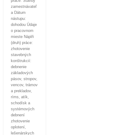
práce: Stavby
zamestnávateľ
a Dátum
nástupu:
dohodou Údaje
o pracovnom
mieste Náplň
(druh) práce:
zhotovenie
stavebných
konštrukcií:
debnenie
základových
pásov, stropov,
vencov, trámov
a prekladov,
ríms, atík,
schodísk a
systémových
debnení
zhotovenie
oplotení,
lešenárskych