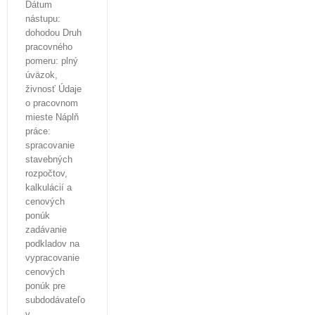
Dátum
nástupu:
dohodou Druh
pracovného
pomeru: plný
úväzok,
živnosť Údaje
o pracovnom
mieste Náplň
práce:
spracovanie
stavebných
rozpočtov,
kalkulácií a
cenových
ponúk
zadávanie
podkladov na
vypracovanie
cenových
ponúk pre
subdodávateľo
v,