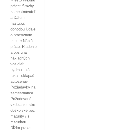
Miesto výkonu
práce: Stavby
zamestnávateľ
a Dátum
nástupu:
dohodou Údaje
o pracovnom
mieste Náplň
práce: Riadenie
a obsluha
nákladných
vozidiel:
hydraulická
ruka sklápač
autožeriav
Požiadavky na
zamestnanca
Požadované
vzdelanie: stre
doškolské bez
maturity / s
maturitou
Dĺžka praxe: