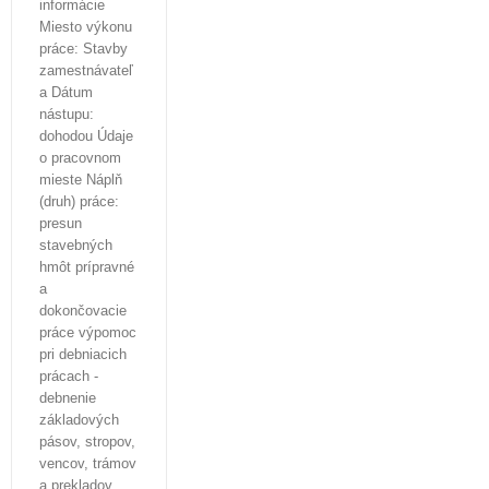
informácie
Miesto výkonu
práce: Stavby
zamestnávateľ
a Dátum
nástupu:
dohodou Údaje
o pracovnom
mieste Náplň
(druh) práce:
presun
stavebných
hmôt prípravné
a
dokončovacie
práce výpomoc
pri debniacich
prácach -
debnenie
základových
pásov, stropov,
vencov, trámov
a prekladov,