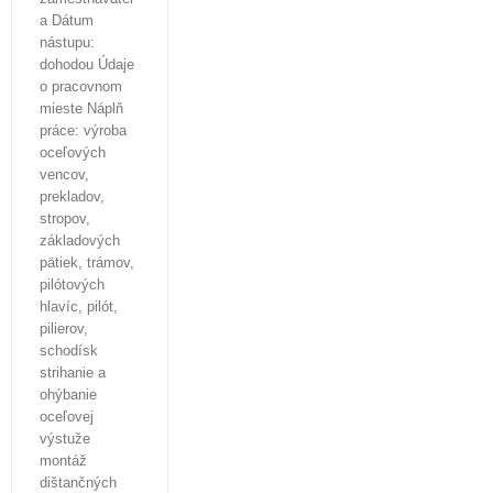
a Dátum
nástupu:
dohodou Údaje
o pracovnom
mieste Náplň
práce: výroba
oceľových
vencov,
prekladov,
stropov,
základových
pätiek, trámov,
pilótových
hlavíc, pilót,
pilierov,
schodísk
strihanie a
ohýbanie
oceľovej
výstuže
montáž
dištančných