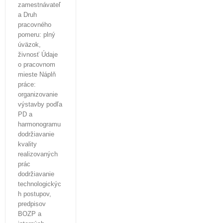
zamestnávateľ
a Druh
pracovného
pomeru: plný
úväzok,
živnosť Údaje
o pracovnom
mieste Náplň
práce:
organizovanie
výstavby podľa
PD a
harmonogramu
dodržiavanie
kvality
realizovaných
prác
dodržiavanie
technologickýc
h postupov,
predpisov
BOZP a