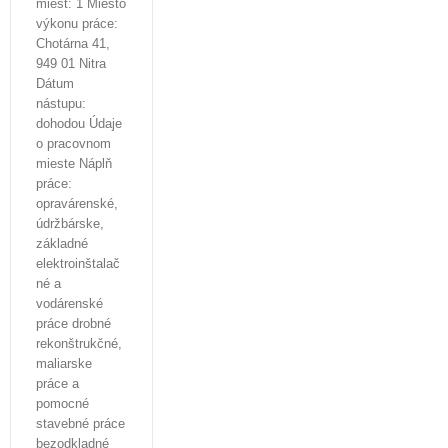
miest: 1 Miesto
výkonu práce:
Chotárna 41,
949 01 Nitra
Dátum
nástupu:
dohodou Údaje
o pracovnom
mieste Náplň
práce:
opravárenské,
údržbárske,
základné
elektroinštalač
né a
vodárenské
práce drobné
rekonštrukčné,
maliarske
práce a
pomocné
stavebné práce
bezodkladné