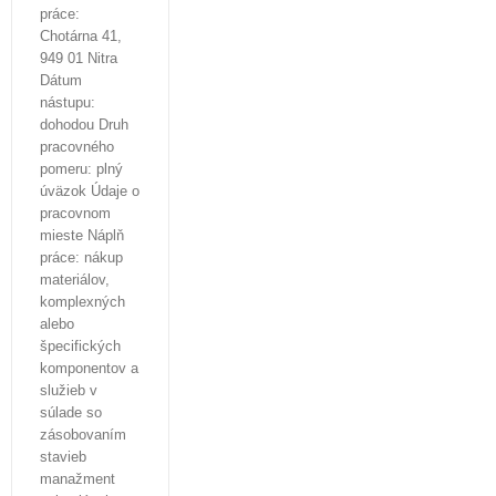
práce:
Chotárna 41,
949 01 Nitra
Dátum
nástupu:
dohodou Druh
pracovného
pomeru: plný
úväzok Údaje o
pracovnom
mieste Náplň
práce: nákup
materiálov,
komplexných
alebo
špecifických
komponentov a
služieb v
súlade so
zásobovaním
stavieb
manažment