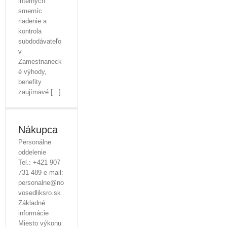
interných
smerníc
riadenie a
kontrola
subdodávateľo
v
Zamestnaneck
é výhody,
benefity
zaujímavé [...]
Nákupca
Personálne
oddelenie
Tel.: +421 907
731 489 e-mail:
personalne@no
vosedliksro.sk
Základné
informácie
Miesto výkonu