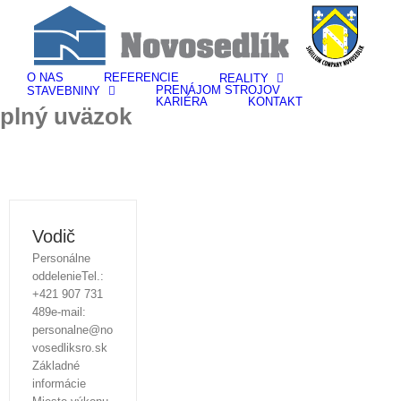
Skip
to
content
O NÁS
REFERENCIE
REALITY
PRENÁJOM STROJOV
STAVEBNINY
KARIÉRA
KONTAKT
plný uväzok
Vodič
Personálne
oddelenieTel.:
+421 907 731
489e-mail:
personalne@no
vosedliksro.sk
Základné
informácie