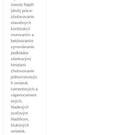
mieste Náplň
(druh) práce:
zhotovovanie
stavebných
konštrukcií
murovaním a
betónovaním
vyrovnávanie
podkladov
stierkovými
hmotami
zhotovovanie
jednovrstvovýc
h omietok
cementových a
vápenocement
ových,
hladených
oceľovým
hladítkom,
štukových
omietok,