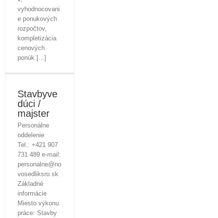
vyhodnocovani
e ponukových
rozpočtov,
kompletizácia
cenových
ponúk [...]
Stavbyve
dúci /
majster
Personálne
oddelenie
Tel.: +421 907
731 489 e-mail:
personalne@no
vosedliksro.sk
Základné
informácie
Miesto výkonu
práce: Stavby