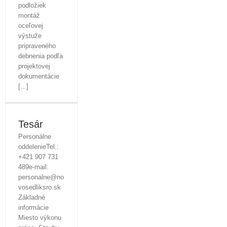
podložiek
montáž
oceľovej
výstuže
pripraveného
debnenia podľa
projektovej
dokumentácie
[...]
Tesár
Personálne
oddelenieTel.:
+421 907 731
489e-mail:
personalne@no
vosedliksro.sk
Základné
informácie
Miesto výkonu