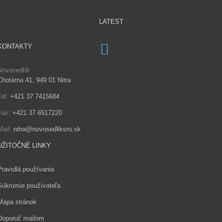
LATEST
KONTAKTY
Novosedlík
Chotárna 41, 949 01 Nitra
Tel:
+421 37 7415684
Fax:
+421 37 6517220
Mail:
nitra@novosedliksro.sk
UŽITOČNÉ LINKY
Pravidlá používania
Súkromie používateľa
Mapa stránok
Doporuč mailom