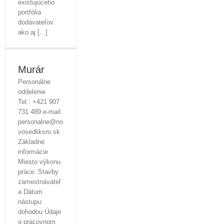
existujúceho
portfólia
dodávateľov
ako aj [...]
Murár
Personálne
oddelenie
Tel.: +421 907
731 489 e-mail:
personalne@no
vosedliksro.sk
Základné
informácie
Miesto výkonu
práce: Stavby
zamestnávateľ
a Dátum
nástupu:
dohodou Údaje
o pracovnom