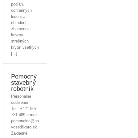
podláh,
ochranných
lešení a
ohradení
zhotovenie
krovov
strešných
krytín všetkých
[...]
Pomocný
stavebný
robotník
Personálne
oddelenie
Tel.: +421 907
731 489 e-mail:
personalne@no
vosedliksro.sk
Základné