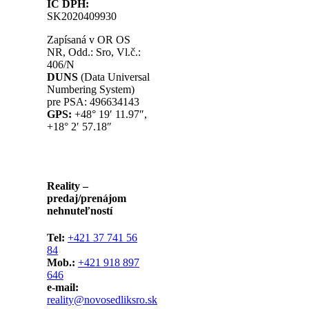
IČ DPH:
SK2020409930
Zapísaná v OR OS
NR, Odd.: Sro, Vl.č.:
406/N
DUNS
(Data Universal
Numbering System)
pre PSA: 496634143
GPS:
+48° 19′ 11.97″,
+18° 2′ 57.18″
Reality –
predaj/prenájom
nehnuteľností
Tel:
+421 37 741 56
84
Mob.:
+421 918 897
646
e-mail:
reality@novosedliksro.sk