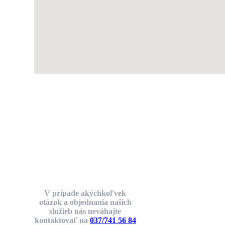
Chcete nás
kontaktovať?
V prípade akýchkoľvek
otázok a objednania našich
služieb nás neváhajte
kontaktovať na
037/741 56 84