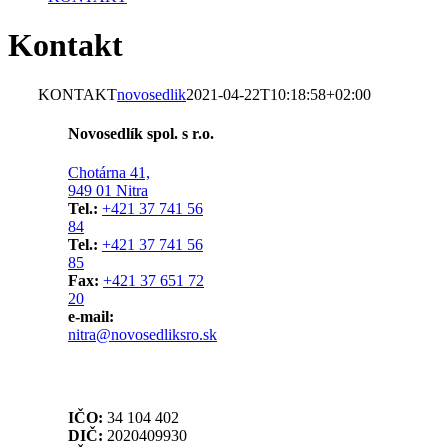
Kontakt
KONTAKT
novosedlik
2021-04-22T10:18:58+02:00
Novosedlík spol. s r.o.
Chotárna 41,
949 01 Nitra
Tel.:
+421 37 741 56
84
Tel.:
+421 37 741 56
85
Fax:
+421 37 651 72
20
e-mail:
nitra@novosedliksro.sk
IČO:
34 104 402
DIČ:
2020409930