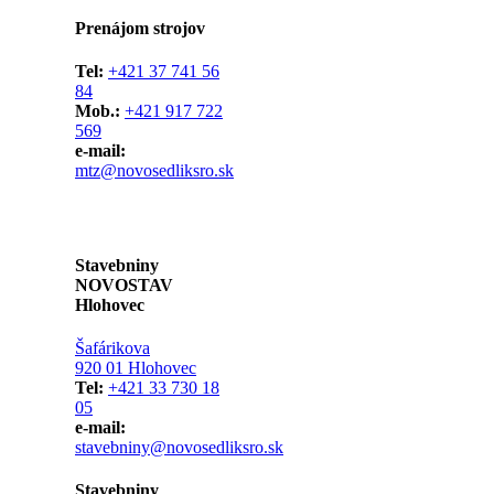
Prenájom strojov
Tel:
+421 37 741 56
84
Mob.:
+421 917 722
569
e-mail:
mtz@novosedliksro.sk
Stavebniny
NOVOSTAV
Hlohovec
Šafárikova
920 01 Hlohovec
Tel:
+421 33 730 18
05
e-mail:
stavebniny@novosedliksro.sk
Stavebniny