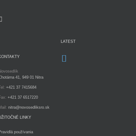
LATEST
KONTAKTY
Novosedlík
Chotárna 41, 949 01 Nitra
Tel:
+421 37 7415684
Fax:
+421 37 6517220
Mail:
nitra@novosedliksro.sk
UŽITOČNÉ LINKY
Pravidlá používania